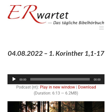
Zum
Inhalt
springen
04.08.2022 – 1. Korinther 1,1-17
Audio-
00:00
00:00
Player
Podcast (nt):
Play in new window
|
Download
(Duration: 6:13 — 6.2MB)