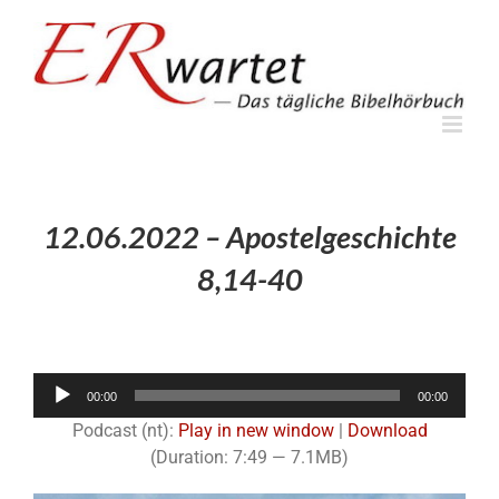
Zum
Inhalt
springen
12.06.2022 – Apostelgeschichte
8,14-40
Audio-
00:00
00:00
Player
Podcast (nt):
Play in new window
|
Download
(Duration: 7:49 — 7.1MB)