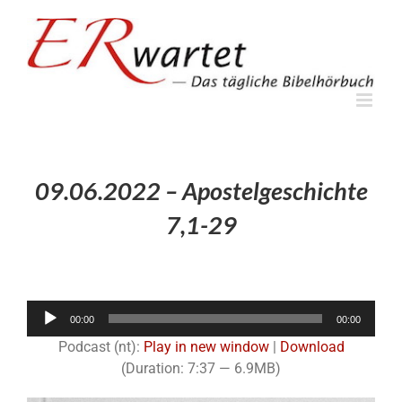
Zum
Inhalt
springen
09.06.2022 – Apostelgeschichte
7,1-29
Audio-
00:00
00:00
Player
Podcast (nt):
Play in new window
|
Download
(Duration: 7:37 — 6.9MB)