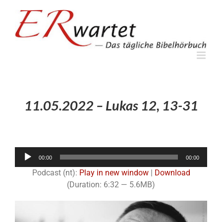
Zum
Inhalt
springen
11.05.2022 – Lukas 12, 13-31
Audio-
00:00
00:00
Player
Podcast (nt):
Play in new window
|
Download
(Duration: 6:32 — 5.6MB)