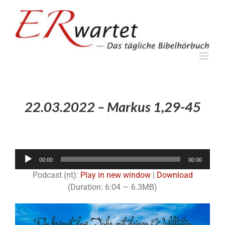
Zum
Inhalt
springen
22.03.2022 – Markus 1,29-45
Audio-
00:00
00:00
Player
Podcast (nt):
Play in new window
|
Download
(Duration: 6:04 — 6.3MB)