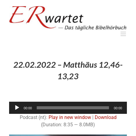
Zum
Inhalt
springen
22.02.2022 – Matthäus 12,46-
13,23
Audio-
00:00
00:00
Player
Podcast (nt):
Play in new window
|
Download
(Duration: 8:35 — 8.0MB)