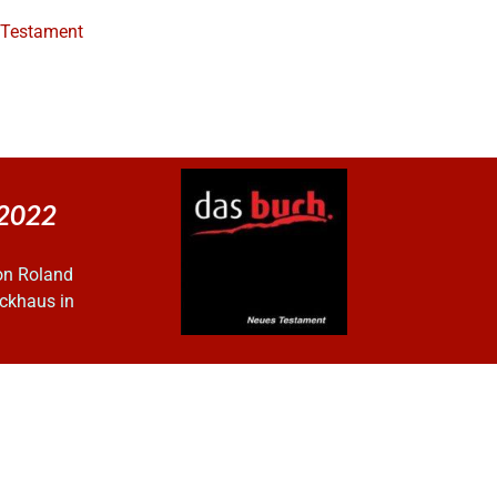
e Testament
 2022
on Roland
ckhaus in