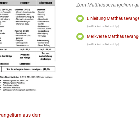
Zum Matthäusevangelium gibt
Einleitung Matthäusevang
(ein Klick führt zur Podcastfolge)
Merkverse Matthäusevang
(ein Klick führt zur Podcastfolge)
vangelium aus dem