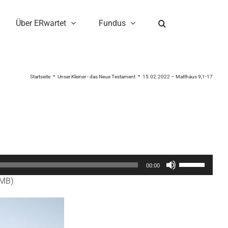
Über ERwartet
Fundus
Startseite
Unser Kleiner - das Neue Testament
15.02.2022 – Matthäus 9,1-17
Pfeiltasten
00:00
Hoch/Runter
2MB)
benutzen,
um
die
Lautstärke