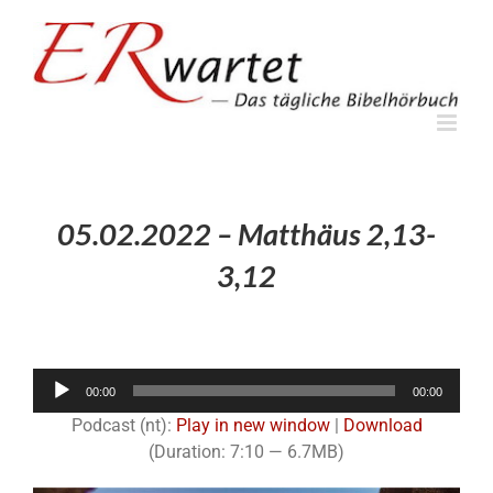
Zum
Inhalt
springen
05.02.2022 – Matthäus 2,13-
3,12
Audio-
00:00
00:00
Player
Podcast (nt):
Play in new window
|
Download
(Duration: 7:10 — 6.7MB)