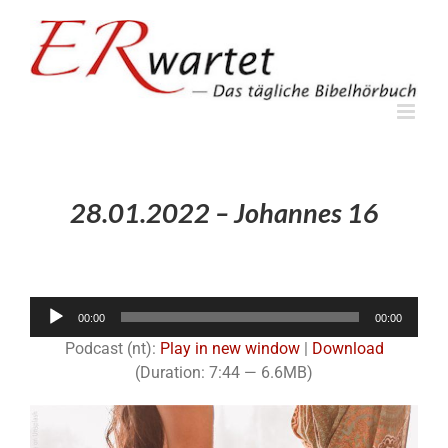
Zum
Inhalt
springen
28.01.2022 – Johannes 16
Audio-
00:00
00:00
Player
Podcast (nt):
Play in new window
|
Download
(Duration: 7:44 — 6.6MB)