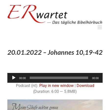
Zum
Inhalt
springen
20.01.2022 – Johannes 10,19-42
Audio-
00:00
00:00
Player
Podcast (nt):
Play in new window
|
Download
(Duration: 6:00 — 5.8MB)