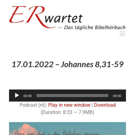
Zum
Inhalt
springen
17.01.2022 – Johannes 8,31-59
Audio-
00:00
00:00
Player
Podcast (nt):
Play in new window
|
Download
(Duration: 8:33 — 7.9MB)