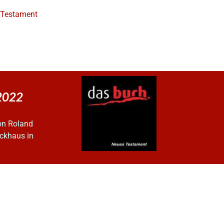
e Testament
 2022
on Roland
ckhaus in