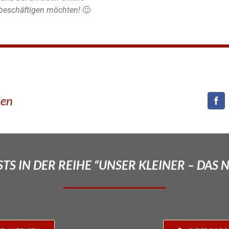
r beschäftigen möchten!
🙂
den
TS IN DER REIHE “UNSER KLEINER – DAS 