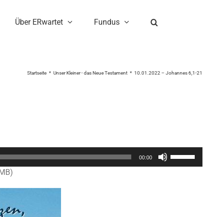
Über ERwartet
Fundus
Startseite
Unser Kleiner - das Neue Testament
10.01.2022 – Johannes 6,1-21
Pfeiltasten
00:00
Hoch/Runter
3MB)
benutzen,
um
die
Lautstärke