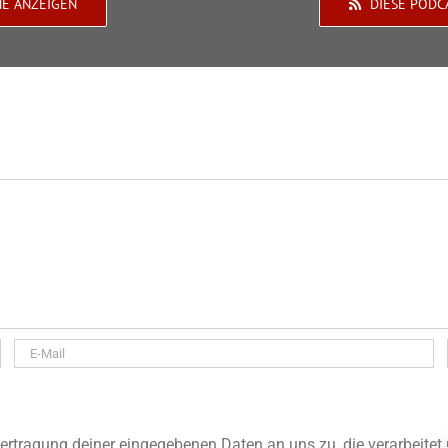
HE ANZEIGEN
DIESE PODC
rtragung deiner eingegebenen Daten an uns zu, die verarbeitet