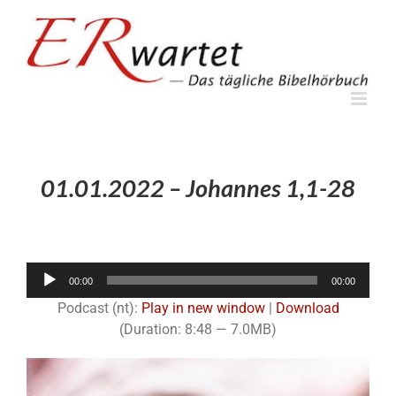
Zum
Inhalt
springen
01.01.2022 – Johannes 1,1-28
Audio-
00:00
00:00
Player
Podcast (nt):
Play in new window
|
Download
(Duration: 8:48 — 7.0MB)