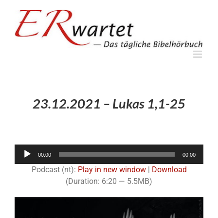
Zum
Inhalt
springen
23.12.2021 – Lukas 1,1-25
Audio-
00:00
00:00
Player
Podcast (nt):
Play in new window
|
Download
(Duration: 6:20 — 5.5MB)