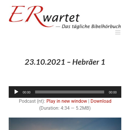
Zum
Inhalt
springen
23.10.2021 – Hebräer 1
Audio-
00:00
00:00
Player
Podcast (nt):
Play in new window
|
Download
(Duration: 4:34 — 5.2MB)