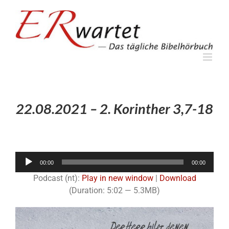
Zum
Inhalt
springen
22.08.2021 – 2. Korinther 3,7-18
Audio-
00:00
00:00
Player
Podcast (nt):
Play in new window
|
Download
(Duration: 5:02 — 5.3MB)