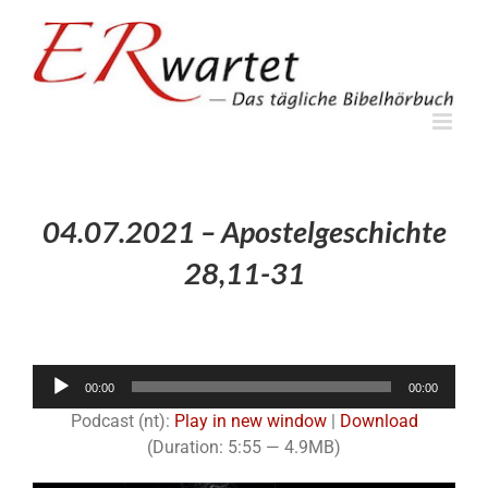
Zum
Inhalt
springen
04.07.2021 – Apostelgeschichte
28,11-31
Audio-
00:00
00:00
Player
Podcast (nt):
Play in new window
|
Download
(Duration: 5:55 — 4.9MB)