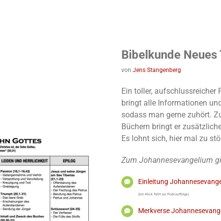
Bibelkunde Neues
von
Jens Stangenberg
Ein toller, aufschlussreiche
bringt alle Informationen un
sodass man gerne zuhört. Z
Büchern bringt er zusätzlich
Es lohnt sich, hier mal zu st
Zum Johannesevangelium gibt
Einleitung Johannesevang
(ein Klick führt zur Podcastfolge)
Merkverse Johannesevang