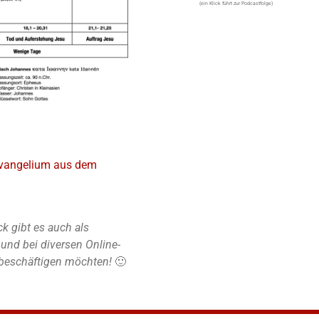
(ein Klick führt zur Podcastfolge)
vangelium aus dem
k gibt es auch als
nd bei diversen Online-
r beschäftigen möchten!
🙂