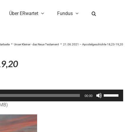
Über ERwartet
Fundus
tartseite
Unser Kleiner - das Neue Testament
21.06.2021 – Apostelgeschichte 18,23-19,20
19,20
Pfeiltasten
00:00
Hoch/Runter
9MB)
benutzen,
um
die
Lautstärke