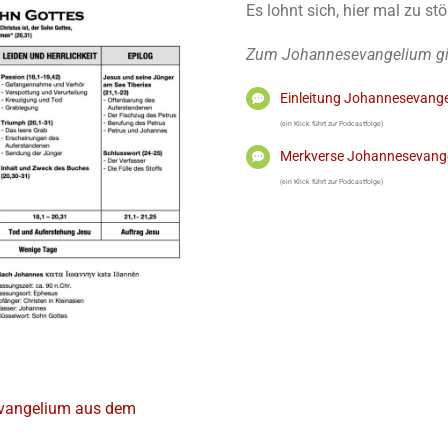
Es lohnt sich, hier mal zu st
Zum Johannesevangelium gibt
Einleitung Johannesevang
(ein Klick führt zur Podcastfolge)
Merkverse Johannesevang
(ein Klick führt zur Podcastfolge)
vangelium aus dem