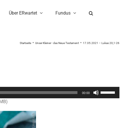
Über ERwartet
Fundus
Startseite
Unser Kleiner - das Neue Testament
17.05.2021 – Lukas 20,1-26
Pfeiltasten
00:00
Hoch/Runter
2MB)
benutzen,
um
die
Lautstärke