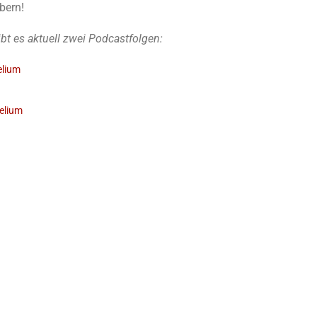
öbern!
 es aktuell zwei Podcastfolgen:
elium
elium