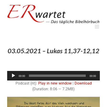
Zum
Inhalt
springen
03.05.2021 – Lukas 11,37-12,12
Audio-
00:00
00:00
Player
Podcast (nt):
Play in new window
|
Download
(Duration: 8:06 — 7.2MB)