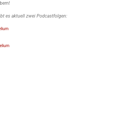
öbern!
 es aktuell zwei Podcastfolgen:
elium
elium