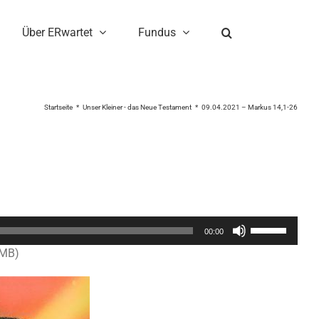
Über ERwartet
Fundus
Startseite
Unser Kleiner - das Neue Testament
09.04.2021 – Markus 14,1-26
Pfeiltasten
00:00
Hoch/Runter
5MB)
benutzen,
um
die
Lautstärke