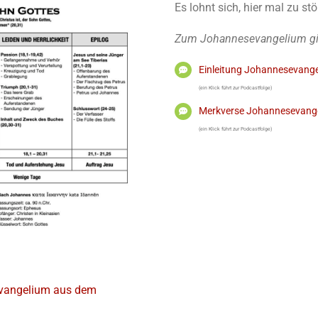
Es lohnt sich, hier mal zu st
Zum Johannesevangelium gibt
Einleitung Johannesevang
(ein Klick führt zur Podcastfolge)
Merkverse Johannesevang
(ein Klick führt zur Podcastfolge)
vangelium aus dem