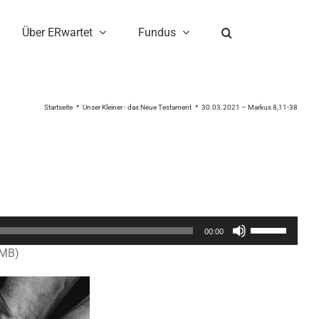
Über ERwartet
Fundus
Startseite
Unser Kleiner - das Neue Testament
30.03.2021 – Markus 8,11-38
Pfeiltasten
00:00
Hoch/Runter
1MB)
benutzen,
um
die
Lautstärke