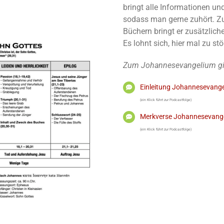
bringt alle Informationen un
sodass man gerne zuhört. Z
Büchern bringt er zusätzlich
Es lohnt sich, hier mal zu st
Zum Johannesevangelium gibt
Einleitung Johannesevang
(ein Klick führt zur Podcastfolge)
Merkverse Johannesevang
(ein Klick führt zur Podcastfolge)