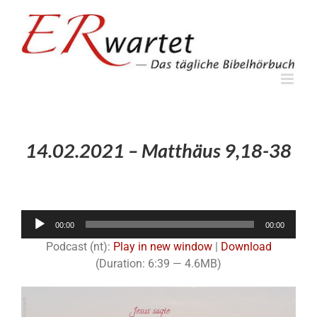
Zum
Inhalt
springen
14.02.2021 – Matthäus 9,18-38
Audio-
00:00
00:00
Player
Podcast (nt):
Play in new window
|
Download
(Duration: 6:39 — 4.6MB)