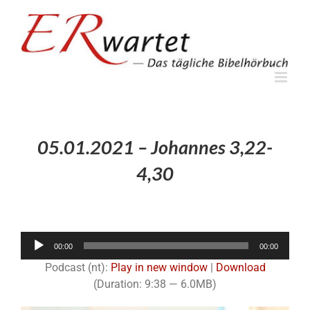
Zum
Inhalt
springen
05.01.2021 – Johannes 3,22-
4,30
Audio-
00:00
00:00
Player
Podcast (nt):
Play in new window
|
Download
(Duration: 9:38 — 6.0MB)