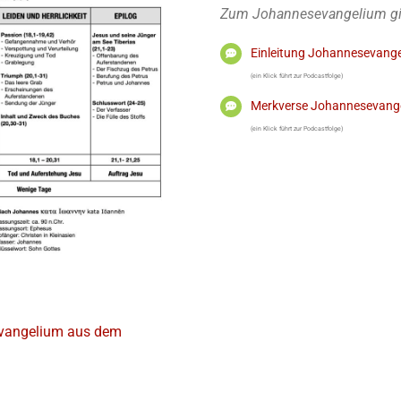
Zum Johannesevangelium gibt
Einleitung Johannesevang
(ein Klick führt zur Podcastfolge)
Merkverse Johannesevang
(ein Klick führt zur Podcastfolge)
vangelium aus dem