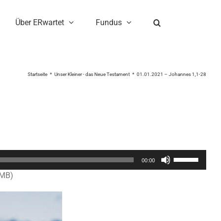
Über ERwartet
Fundus
Startseite
Unser Kleiner - das Neue Testament
01.01.2021 – Johannes 1,1-28
Pfeiltasten
00:00
Hoch/Runter
1MB)
benutzen,
um
die
Lautstärke