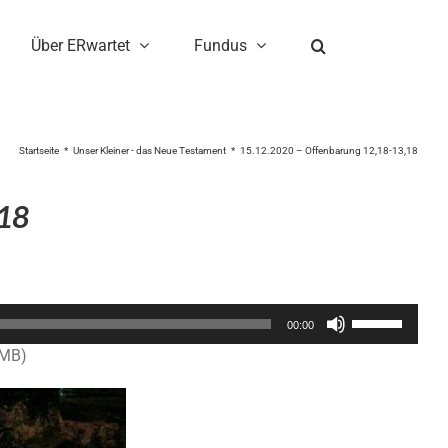
Über ERwartet
Fundus
Startseite
Unser Kleiner - das Neue Testament
15.12.2020 – Offenbarung 12,18-13,18
,18
Pfeiltasten
00:00
Hoch/Runter
8MB)
benutzen,
um
die
Lautstärke