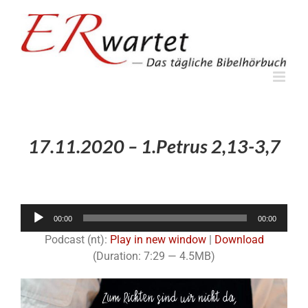
Zum
Inhalt
springen
17.11.2020 – 1.Petrus 2,13-3,7
Audio-
00:00
00:00
Player
Podcast (nt):
Play in new window
|
Download
(Duration: 7:29 — 4.5MB)