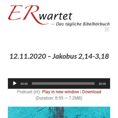
Zum
Inhalt
springen
12.11.2020 – Jakobus 2,14-3,18
Audio-
00:00
00:00
Player
Podcast (nt):
Play in new window
|
Download
(Duration: 8:59 — 7.2MB)