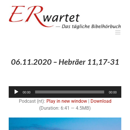
Zum
Inhalt
springen
06.11.2020 – Hebräer 11,17-31
Audio-
00:00
00:00
Player
Podcast (nt):
Play in new window
|
Download
(Duration: 6:41 — 4.5MB)