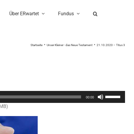
Über ERwartet
Fundus
Startseite
Unser Kleiner - das Neue Testament
21.10.2020 – Titus 3
Pfeiltasten
00:00
Hoch/Runter
5MB)
benutzen,
um
die
Lautstärke