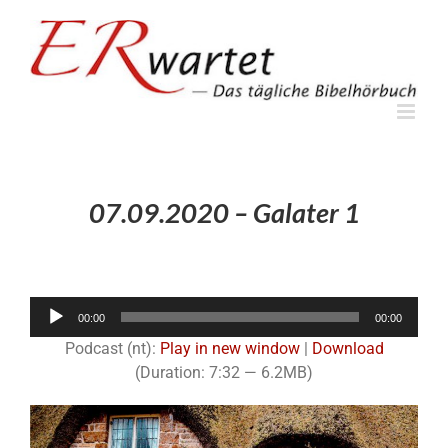
Zum
Inhalt
springen
07.09.2020 – Galater 1
Audio-
00:00
00:00
Player
Podcast (nt):
Play in new window
|
Download
(Duration: 7:32 — 6.2MB)