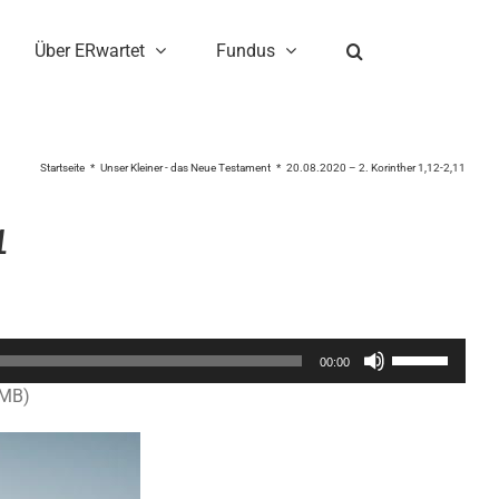
Über ERwartet
Fundus
Startseite
Unser Kleiner - das Neue Testament
20.08.2020 – 2. Korinther 1,12-2,11
1
Pfeiltasten
00:00
Hoch/Runter
7MB)
benutzen,
um
die
Lautstärke