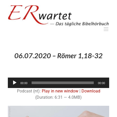
Zum
Inhalt
springen
06.07.2020 – Römer 1,18-32
Audio-
00:00
00:00
Player
Podcast (nt):
Play in new window
|
Download
(Duration: 6:31 — 4.0MB)