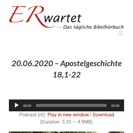
Zum
Inhalt
springen
20.06.2020 – Apostelgeschichte
18,1-22
Audio-
00:00
00:00
Player
Podcast (nt):
Play in new window
|
Download
(Duration: 5:33 — 4.9MB)