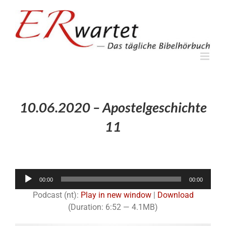
Zum
Inhalt
springen
10.06.2020 – Apostelgeschichte
11
Audio-
00:00
00:00
Player
Podcast (nt):
Play in new window
|
Download
(Duration: 6:52 — 4.1MB)