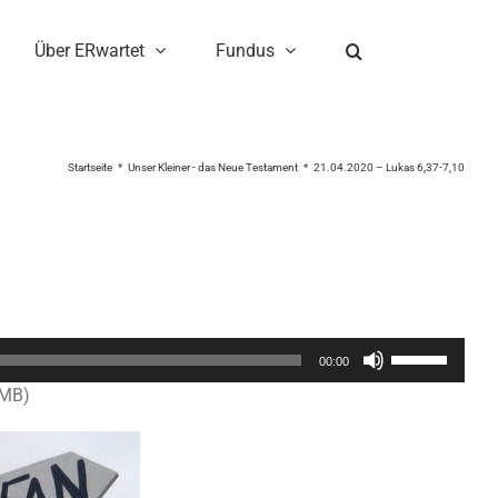
Über ERwartet
Fundus
Startseite
Unser Kleiner - das Neue Testament
21.04.2020 – Lukas 6,37-7,10
Pfeiltasten
00:00
Hoch/Runter
9MB)
benutzen,
um
die
Lautstärke