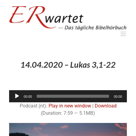
Zum
Inhalt
springen
14.04.2020 – Lukas 3,1-22
Audio-
00:00
00:00
Player
Podcast (nt):
Play in new window
|
Download
(Duration: 7:59 — 5.1MB)