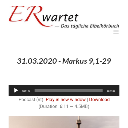
Zum
Inhalt
springen
31.03.2020 - Markus 9,1-29
Audio-
00:00
00:00
Player
Podcast (nt):
Play in new window
|
Download
(Duration: 6:11 — 4.5MB)