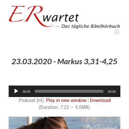
Zum
Inhalt
springen
23.03.2020 - Markus 3,31-4,25
Audio-
00:00
00:00
Player
Podcast (nt):
Play in new window
|
Download
(Duration: 7:22 — 5.0MB)