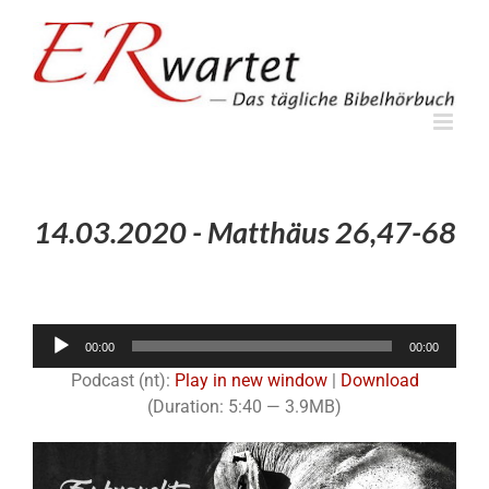
Zum
Inhalt
springen
14.03.2020 - Matthäus 26,47-68
Audio-
00:00
00:00
Player
Podcast (nt):
Play in new window
|
Download
(Duration: 5:40 — 3.9MB)