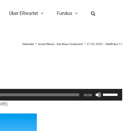
Über ERwartet
Fundus
Startseite
Unser Kleiner - das Neue Testament
27.02.2020 – Matthäus 17
Pfeiltasten
00:00
Hoch/Runter
6MB)
benutzen,
um
die
Lautstärke