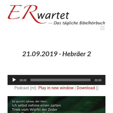
Zum
Inhalt
springen
21.09.2019 - Hebräer 2
Audio-
00:00
00:00
Player
Podcast (nt):
Play in new window
|
Download
()