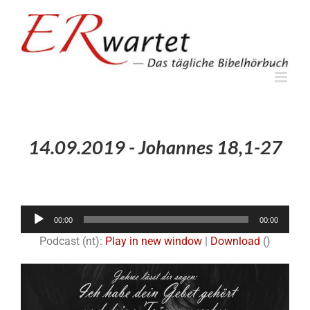
Zum
Inhalt
springen
14.09.2019 - Johannes 18,1-27
Audio-
00:00
00:00
Player
Podcast (nt):
Play in new window
|
Download
()