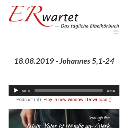
Zum
Inhalt
springen
18.08.2019 - Johannes 5,1-24
Audio-
00:00
00:00
Player
Podcast (nt):
Play in new window
|
Download
()