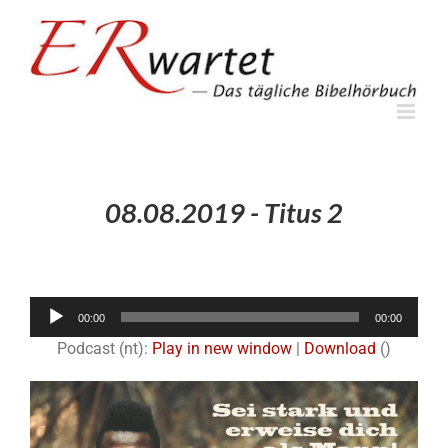
Zum
Inhalt
springen
08.08.2019 - Titus 2
Audio-
00:00
00:00
Player
Podcast (nt):
Play in new window
|
Download
()