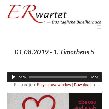
Zum
Inhalt
springen
01.08.2019 - 1. Timotheus 5
Audio-
00:00
00:00
Player
Podcast (nt):
Play in new window
|
Download
()