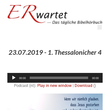
Zum
Inhalt
springen
23.07.2019 - 1. Thessalonicher 4
Audio-
00:00
00:00
Player
Podcast (nt):
Play in new window
|
Download
()