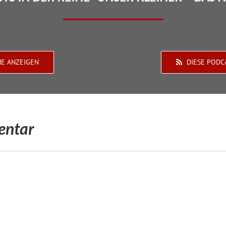
HE ANZEIGEN
DIESE PODC
entar