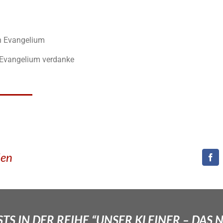
in Evangelium
Evangelium verdanke
den
TS IN DER REIHE “UNSER KLEINER – DAS 