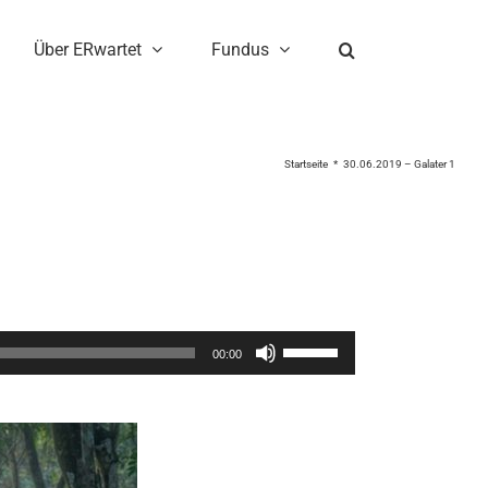
Über ERwartet
Fundus
Startseite
30.06.2019 – Galater 1
Pfeiltasten
00:00
Hoch/Runter
benutzen,
um
die
Lautstärke