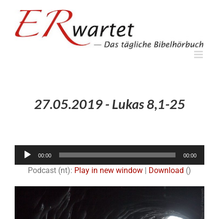
Zum
Inhalt
springen
27.05.2019 - Lukas 8,1-25
Audio-
00:00
00:00
Player
Podcast (nt):
Play in new window
|
Download
()