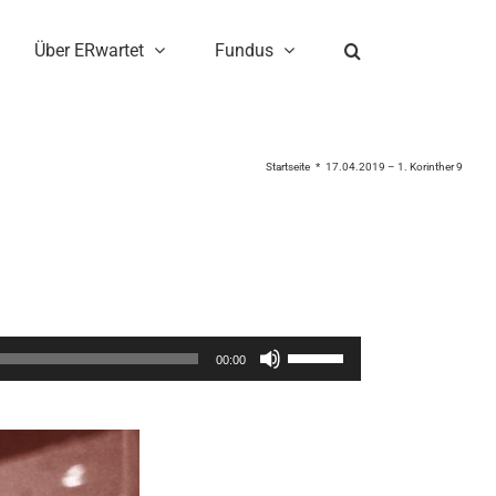
Über ERwartet
Fundus
Startseite
17.04.2019 – 1. Korinther 9
Pfeiltasten
00:00
Hoch/Runter
benutzen,
um
die
Lautstärke