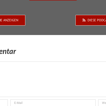
HE ANZEIGEN
DIESE PODC
entar